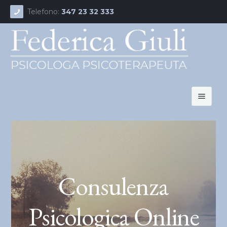
Telefono:
347 23 32 333
Home
Chi sono
Consulenza
Articoli
Contatti
Psicologica Online